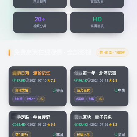
精品视频
高清观看
20+
HD
视频分类
高清画质
免费高清在线观看 · 全部影视
共
48
部 · 1080P
99:24
45:51
维港日落 · 渡轮记忆
创业第一年 · 北漂记事
HK
CN
97.9K
2021-07-10
7.2
96.1K
2024-06-11
6.8
甜宠爱情
香港
蓝光画质
中国
#剧情
#高分
+
3
#喜剧
#4K
+
3
96:07
99:49
一拳定胜 · 拳台传奇
第九区块 · 量子异象
KR
CN
95.4K
2021-08-26
6.9
93.4K
2024-07-26
8.3
热门排行
韩国
剧情人生
美国