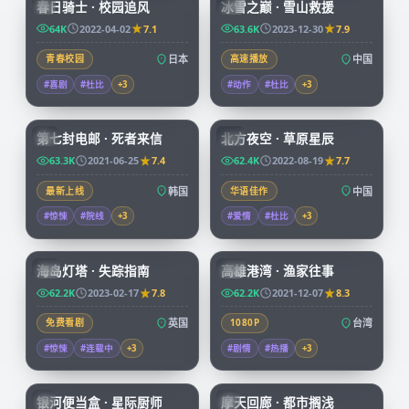
春日骑士 · 校园追风
冰雪之巅 · 雪山救援
JP
CN
64K
2022-04-02
7.1
63.6K
2023-12-30
7.9
青春校园
日本
高速播放
中国
#喜剧
#杜比
+
3
#动作
#杜比
+
3
99:14
99:01
第七封电邮 · 死者来信
北方夜空 · 草原星辰
KR
CN
63.3K
2021-06-25
7.4
62.4K
2022-08-19
7.7
最新上线
韩国
华语佳作
中国
#惊悚
#院线
+
3
#爱情
#杜比
+
3
99:30
99:55
海岛灯塔 · 失踪指南
高雄港湾 · 渔家往事
CN
TW
62.2K
2023-02-17
7.8
62.2K
2021-12-07
8.3
免费看剧
英国
1080P
台湾
#惊悚
#连载中
+
3
#剧情
#热播
+
3
59:46
45:37
银河便当盒 · 星际厨师
摩天回廊 · 都市搁浅
JP
JP