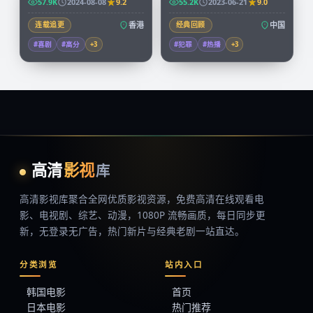
57.9K
2024-08-08
9.2
55.2K
2023-06-21
9.0
连载追更
香港
经典回顾
中国
#喜剧
#高分
+
3
#犯罪
#热播
+
3
高清
影视
库
高清影视库
聚合全网优质影视资源，
免费高清在线观看
电
影、电视剧、综艺、动漫，1080P 流畅画质，每日同步更
新，无登录无广告，热门新片与经典老剧一站直达。
分类浏览
站内入口
韩国电影
首页
日本电影
热门推荐