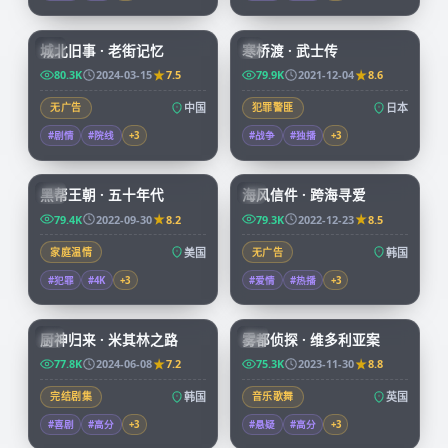
99:17
99:29
城北旧事 · 老街记忆
寒桥渡 · 武士传
CN
JP
80.3K
2024-03-15
7.5
79.9K
2021-12-04
8.6
无广告
中国
犯罪警匪
日本
#剧情
#院线
+
3
#战争
#独播
+
3
69:14
97:58
黑帮王朝 · 五十年代
海风信件 · 跨海寻爱
CN
KR
79.4K
2022-09-30
8.2
79.3K
2022-12-23
8.5
家庭温情
美国
无广告
韩国
#犯罪
#4K
+
3
#爱情
#热播
+
3
58:31
68:22
厨神归来 · 米其林之路
雾都侦探 · 维多利亚案
KR
CN
77.8K
2024-06-08
7.2
75.3K
2023-11-30
8.8
完结剧集
韩国
音乐歌舞
英国
#喜剧
#高分
+
3
#悬疑
#高分
+
3
99:40
99:36