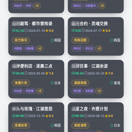
#动作
#4K
+
3
#科幻
#连载中
+
3
56:16
99:50
我的副驾 · 都市冒险录
暮光合约 · 灵魂交换
KR
KR
92.5K
2024-01-19
9.0
92K
2024-07-11
8.0
综艺娱乐
韩国
经典回顾
韩国
#喜剧
#独播
+
3
#科幻
#杜比
+
3
52:28
99:41
海岸便利店 · 凌晨三点
黑帮往事 · 江湖余波
JP
HK
90.8K
2024-05-05
7.8
90.6K
2023-03-25
7.9
海量片库
日本
悬疑推理
香港
#治愈
#热播
+
3
#犯罪
#热播
+
3
99:48
99:55
拳头与玫瑰 · 江湖恩怨
流星之夜 · 许愿计划
KR
JP
89.8K
2023-12-15
8.3
89.5K
2024-08-12
8.8
连载追更
韩国
家庭温情
日本