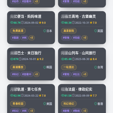
#动作
#连载中
+
3
#爱情
#完结
+
3
59:19
99:39
失忆便当 · 妈妈味道
苏格兰高地 · 古堡幽灵
JP
CN
88.7K
2024-09-02
9.0
88.3K
2022-10-31
7.0
免费高清
日本
高清影院
英国
#喜剧
#4K
+
3
#惊悚
#完结
+
3
99:15
59:04
末班巴士 · 末日独行
阿里山列车 · 山间旅行
KR
TW
87K
2024-10-01
9.2
85.4K
2023-08-30
8.4
高速播放
韩国
一站直达
台湾
#科幻
#连载中
+
3
#冒险
#杜比
+
3
99:57
45:15
月球轨道 · 第七任务
旺角法庭 · 律政纪实
CN
HK
82.9K
2024-03-22
7.8
81.5K
2022-09-09
7.7
青春校园
美国
科幻奇幻
香港
#科幻
#4K
+
3
#剧情
#院线
+
3