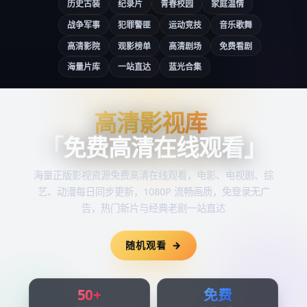
历史古装
纪录片
青春校园
家庭温情
战争军事
犯罪警匪
运动竞技
音乐歌舞
高清影院
观影榜单
高清剧场
免费看剧
海量片库
一站直达
蓝光合集
高清影视库
高清影视库
「
免费高清在线观看
」
海量正版影视资源
免费高清在线观看
，电影、电视剧、综
艺、动漫每日同步更新，1080P 流畅画质，免登录无广
告，热门新片与经典老剧一站直达
随机观看
50+
免费