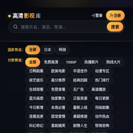
高清
影视
库
登录
注册
搜索
全部
日本
韩国
国家筛选：
分类筛选：
全部
免费高清
1080P
热播新片
院线大片
日韩剧集
欧美电影
华语佳作
动漫专区
综艺娱乐
高分推荐
经典回顾
热门排行
在线观看
免登录看
无广告
高速播放
蓝光画质
独家聚合
正版资源
每日更新
今日新增
本周必看
最新上线
完结剧集
连载追更
甜宠爱情
悬疑推理
动作热血
科幻奇幻
喜剧搞笑
剧情人生
惊悚恐怖