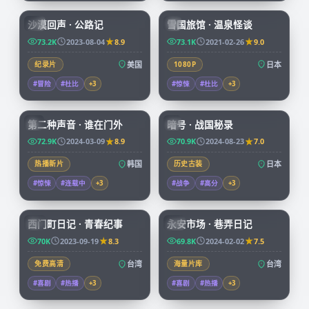
沙漠回声 · 公路记
雪国旅馆 · 温泉怪谈
CN
JP
73.2K
2023-08-04
8.9
73.1K
2021-02-26
9.0
纪录片
美国
1080P
日本
#冒险
#杜比
+
3
#惊悚
#杜比
+
3
72:34
99:04
第二种声音 · 谁在门外
暗号 · 战国秘录
KR
JP
72.9K
2024-03-09
8.9
70.9K
2024-08-23
7.0
热播新片
韩国
历史古装
日本
#惊悚
#连载中
+
3
#战争
#高分
+
3
70:38
99:47
西门町日记 · 青春纪事
永安市场 · 巷弄日记
TW
TW
70K
2023-09-19
8.3
69.8K
2024-02-02
7.5
免费高清
台湾
海量片库
台湾
#喜剧
#热播
+
3
#喜剧
#热播
+
3
99:03
45:53