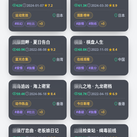
62K
2024-01-07
7.2
61.3K
2024-03-30
8.9
运动竞技
日本
观影榜单
日本
#科幻
#杜比
+
3
#剧情
#院线
+
3
99:21
91:43
凤梨田畔 · 夏日告白
棋圣 · 棋盘人生
TW
CN
60.9K
2022-08-08
9.2
60.8K
2022-11-05
8.4
蓝光合集
台湾
在线观看
中国
#爱情
#独播
+
3
#剧情
#高分
+
3
92:58
99:59
离岛追凶 · 海上密室
弹丸之地 · 九龙密档
HK
HK
59.4K
2024-06-18
8.4
58.7K
2022-04-15
6.9
动作热血
香港
今日新增
香港
#悬疑
#杜比
+
3
#悬疑
#独播
+
3
70:07
52:09
茶餐厅恋曲 · 老板娘日记
边境检查站 · 缉毒前线
HK
CN