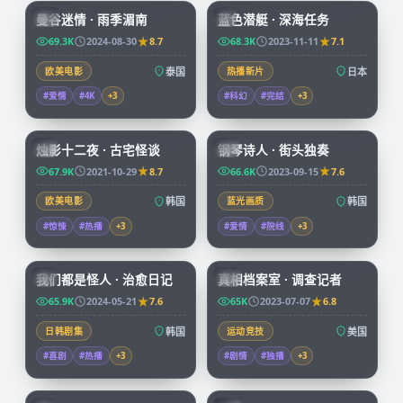
曼谷迷情 · 雨季湄南
蓝色潜艇 · 深海任务
CN
JP
69.3K
2024-08-30
8.7
68.3K
2023-11-11
7.1
欧美电影
泰国
热播新片
日本
#爱情
#4K
+
3
#科幻
#完结
+
3
99:25
67:32
烛影十二夜 · 古宅怪谈
钢琴诗人 · 街头独奏
KR
KR
67.9K
2021-10-29
8.7
66.6K
2023-09-15
7.6
欧美电影
韩国
蓝光画质
韩国
#惊悚
#热播
+
3
#爱情
#院线
+
3
66:08
50:05
我们都是怪人 · 治愈日记
真相档案室 · 调查记者
KR
CN
65.9K
2024-05-21
7.6
65K
2023-07-07
6.8
日韩剧集
韩国
运动竞技
美国
#喜剧
#热播
+
3
#剧情
#独播
+
3
73:38
99:34